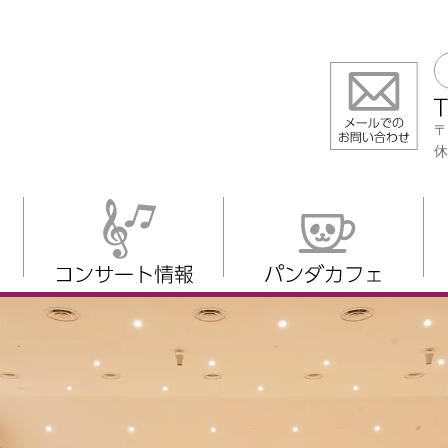
。
〒
休