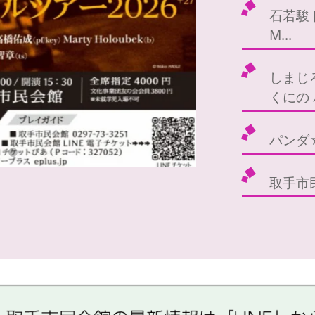
石若駿ト
M…
しまじ
くにの
パンダ
取手市