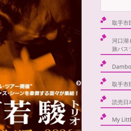
取手市
河口湖
旅バス
Dambo
取手市
読売日本
My Lit